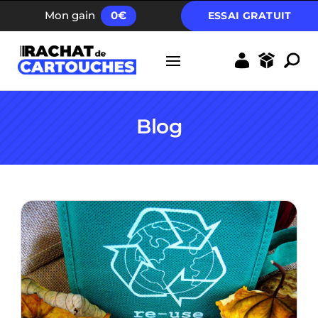
FRAIS D’ENVOI GRATUIT DÈS 40 EUROS
Mon gain
0
€
ESSAI GRATUIT
Blog