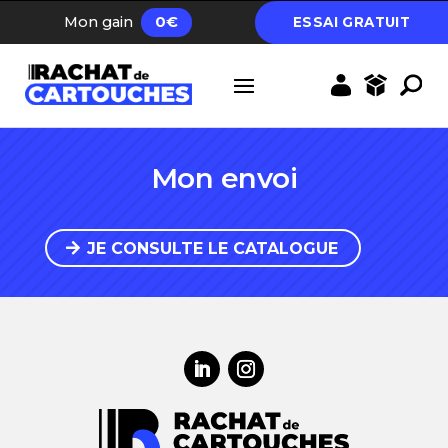
FRAIS D’ENVOI GRATUIT DÈS 40 EUROS
Mon gain
0
€
ESSAI GRATUIT
Mon envoi
JE CONSULTE LE CATALOGUE