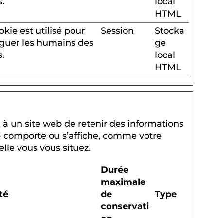
s.
local
HTML
okie est utilisé pour
Session
Stocka
nguer les humains des
ge
s.
local
HTML
à un site web de retenir des informations
se comporte ou s’affiche, comme votre
lle vous vous situez.
Durée
maximale
ité
de
Type
conservati