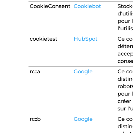
CookieConsent
Cookiebot
Stock
d'util
pour 
l'util
cookietest
HubSpot
Ce co
déterm
accep
conse
rc::a
Google
Ce co
disti
robot
pour 
créer
sur l'
rc::b
Google
Ce co
disti