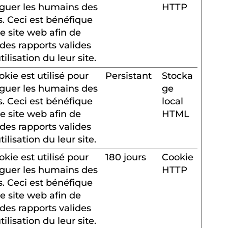
nguer les humains des
HTTP
s. Ceci est bénéfique
le site web afin de
 des rapports valides
utilisation du leur site.
okie est utilisé pour
Persistant
Stocka
nguer les humains des
ge
s. Ceci est bénéfique
local
le site web afin de
HTML
 des rapports valides
utilisation du leur site.
okie est utilisé pour
180 jours
Cookie
nguer les humains des
HTTP
s. Ceci est bénéfique
le site web afin de
 des rapports valides
utilisation du leur site.