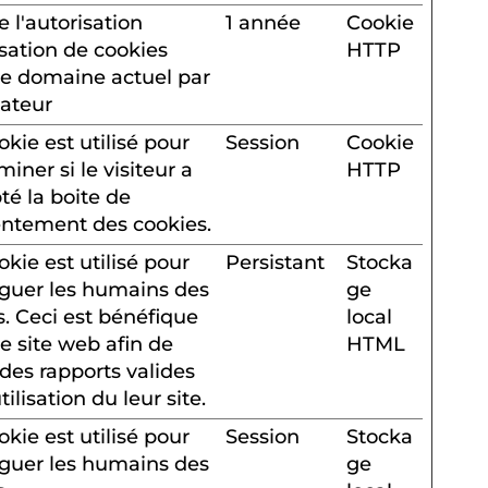
e l'autorisation
1 année
Cookie
isation de cookies
HTTP
le domaine actuel par
isateur
okie est utilisé pour
Session
Cookie
iner si le visiteur a
HTTP
té la boite de
ntement des cookies.
okie est utilisé pour
Persistant
Stocka
nguer les humains des
ge
s. Ceci est bénéfique
local
le site web afin de
HTML
 des rapports valides
utilisation du leur site.
okie est utilisé pour
Session
Stocka
nguer les humains des
ge