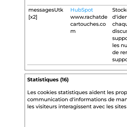
messagesUtk
HubSpot
Stock
[x2]
www.rachatde
d'ide
cartouches.co
chaqu
m
discu
suppo
les n
de re
suppo
Statistiques (16)
Les cookies statistiques aident les propr
communication d'informations de ma
les visiteurs interagissent avec les site