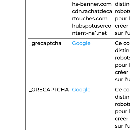
hs-banner.com
disti
cdn.rachatdeca
robot
rtouches.com
pour 
hubspotuserco
créer
ntent-na1.net
sur l'
_grecaptcha
Google
Ce co
disti
robot
pour 
créer
sur l'
_GRECAPTCHA
Google
Ce co
disti
robot
pour 
créer
sur l'