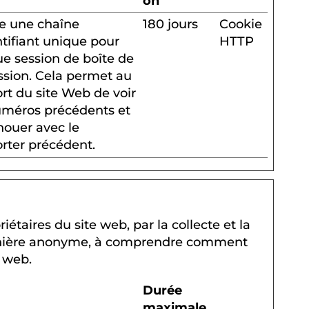
on
e une chaîne
180 jours
Cookie
ntifiant unique pour
HTTP
e session de boîte de
ssion. Cela permet au
rt du site Web de voir
uméros précédents et
nouer avec le
rter précédent.
iétaires du site web, par la collecte et la
nière anonyme, à comprendre comment
s web.
Durée
maximale