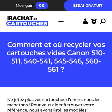
FRAIS D’ENVOI GRATUIT DÈS 40 EUROS
Mon gain
0
€
ESSAI GRATUIT
Comment et où recycler vos
cartouches vides Canon 510-
511, 540-541, 545-546, 560-
561 ?
Ne jetez plus vos cartouches d’encre, nous les
rachetons ! Pour vous aider à trouver votre
référence, nous avons listé les modèles