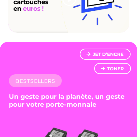
JET D’ENCRE
TONER
BESTSELLERS
Un geste pour la planète, un geste
pour votre porte-monnaie