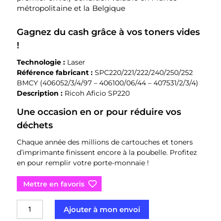
métropolitaine et la Belgique
Gagnez du cash grâce à vos toners vides
!
Technologie :
Laser
Référence fabricant :
SPC220/221/222/240/250/252
BMCY (406052/3/4/97 – 406100/06/44 – 407531/2/3/4)
Description :
Ricoh Aficio SP220
Une occasion en or pour réduire vos
déchets
Chaque année des millions de cartouches et toners
d’imprimante finissent encore à la poubelle. Profitez
en pour remplir votre porte-monnaie !
Mettre en favoris
quantité
Ajouter à mon envoi
de