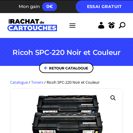
FRAIS D’ENVOI GRATUIT DÈS 40 EUROS
Mon gain
0
€
ESSAI GRATUIT
Ricoh SPC-220 Noir et Couleur
RETOUR CATALOGUE
Catalogue
/
Toners
/
Ricoh SPC-220 Noir et Couleur