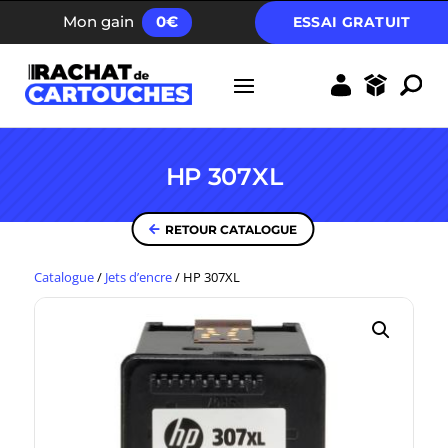
FRAIS D’ENVOI GRATUIT DÈS 40 EUROS
Mon gain
0
€
ESSAI GRATUIT
HP 307XL
RETOUR CATALOGUE
Catalogue
/
Jets d’encre
/
HP 307XL