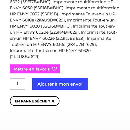
6022 (5SE17B#BHC), Imprimante multifonction HP
ENVY 6030 (5SE18B#BHC), Imprimante multifonction
HP ENVY 6032 (5SE19B), Imprimante Tout-en-un HP
ENVY 6010e (2K4U9B#629), Imprimante Tout-en-un
HP ENVY 6020 (5SE16B#BHC), Imprimante Tout-en-
un HP ENVY 6020e (223N4B#629), Imprimante Tout-
en-un HP ENVY 6022e (223N5B#629), Imprimante
Tout-en-un HP ENVY 6030e (2K4U7B#629),
Imprimante Tout-en-un HP ENVY 6032e
(2K4U8B#629)
Mettre en favoris
quantité
Ajouter à mon envoi
de
HP
307XL
EN PANNE SÈCHE ?