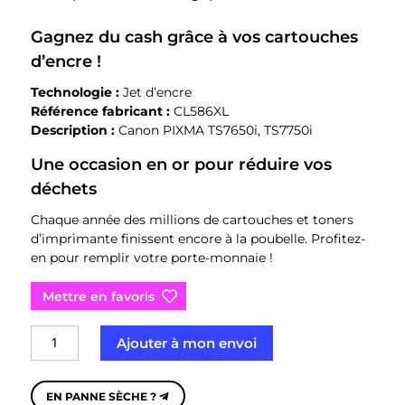
Gagnez du cash grâce à vos cartouches
d’encre !
Technologie :
Jet d’encre
Référence fabricant :
CL586XL
Description :
Canon PIXMA TS7650i, TS7750i
Une occasion en or pour réduire vos
déchets
Chaque année des millions de cartouches et toners
d’imprimante finissent encore à la poubelle. Profitez-
en pour remplir votre porte-monnaie !
Mettre en favoris
quantité
Ajouter à mon envoi
de
Canon
CL-
EN PANNE SÈCHE ?