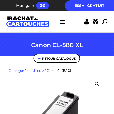
FRAIS D’ENVOI GRATUIT DÈS 40 EUROS
Mon gain
0
€
ESSAI GRATUIT
Canon CL-586 XL
RETOUR CATALOGUE
Catalogue
/
Jets d’encre
/
Canon CL-586 XL