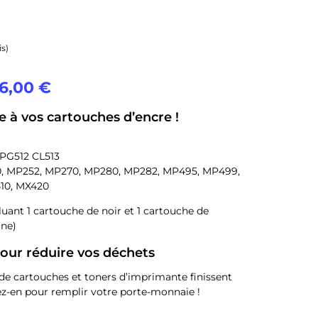
is)
6,00
€
 à vos cartouches d’encre !
PG512 CL513
, MP252, MP270, MP280, MP282, MP495, MP499,
10, MX420
luant 1 cartouche de noir et 1 cartouche de
une)
our réduire vos déchets
de cartouches et toners d’imprimante finissent
tez-en pour remplir votre porte-monnaie !