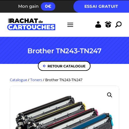
FRAIS D’ENVOI GRATUIT DÈS 40 EUROS
Mon gain
0
€
ESSAI GRATUIT
Brother TN243-TN247
RETOUR CATALOGUE
Catalogue
/
Toners
/
Brother TN243-TN247