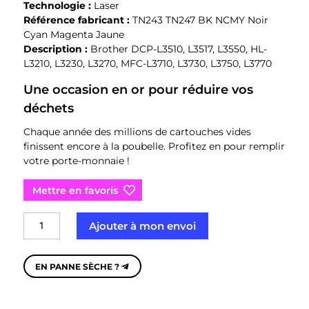
Technologie :
Laser
Référence fabricant :
TN243 TN247 BK NCMY Noir
Cyan Magenta Jaune
Description :
Brother DCP-L3510, L3517, L3550, HL-
L3210, L3230, L3270, MFC-L3710, L3730, L3750, L3770
Une occasion en or pour réduire vos
déchets
Chaque année des millions de cartouches vides
finissent encore à la poubelle. Profitez en pour remplir
votre porte-monnaie !
Mettre en favoris
quantité
Ajouter à mon envoi
de
Brother
TN243-
EN PANNE SÈCHE ?
TN247