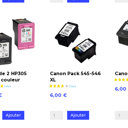
575-
2
576
HP303XL
noir
+
couleur
de 2 HP305
Canon Pack 545-546
Cano
1 avis
+ couleur
XL
6,00
€
6,00
€
quantit
quantité
de
de
Canon
Ajouter
Ajouter
Canon
Pack
Pack
512-