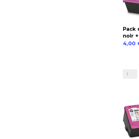
Pack 
noir 
4,00
quantité
de
Pack
de
2
HP304X
noir
+
couleur