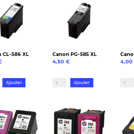
noir
L
+
couleu
 CL-586 XL
Canon PG-585 XL
Cano
€
4,50
€
4,0
quantité
quantit
de
de
Ajouter
Ajouter
Canon
Canon
PG-
CL-
585
586
XL