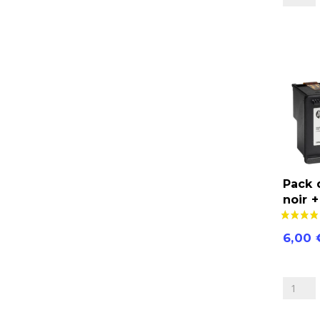
2
HP62XL
noir
+
couleur
Pack 
noir 
6,00
quantité
de
Pack
de