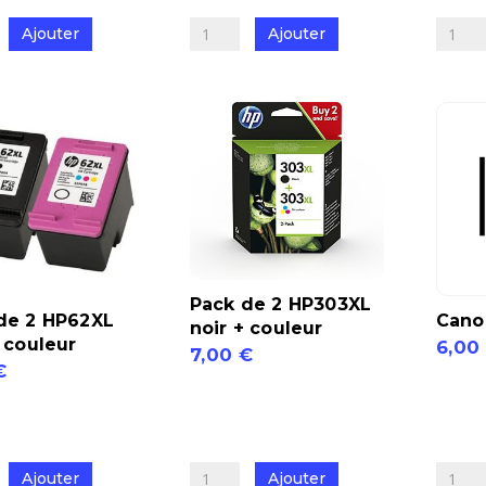
de
de
Ajouter
Ajouter
Canon
Pack
Pack
de
560-
2
561
HP303
XL
noir
+
couleu
Pack de 2 HP303XL
de 2 HP62XL
Cano
noir + couleur
+ couleur
6,00
7,00
€
€
quantit
quantité
de
de
Canon
Pack
Pack
de
Ajouter
Ajouter