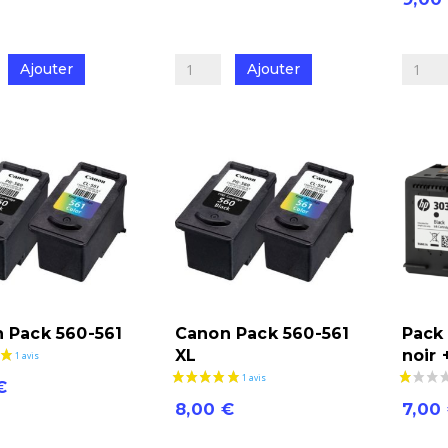
de
quantit
Canon
de
Pack
Ajouter
Ajouter
Canon
585-
Pack
586
540-
541
XL
 Pack 560-561
Canon Pack 560-561
Pack
XL
noir 
€
8,00
€
7,00
quantité
quantit