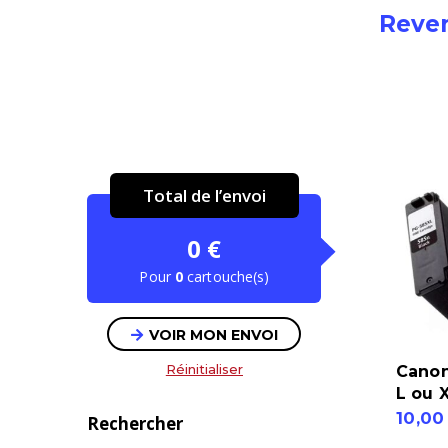
Reven
Total de l’envoi
0
€
Pour
0
cartouche(s)
VOIR MON ENVOI
Réinitialiser
Canon
L ou 
10,0
Rechercher
quantité