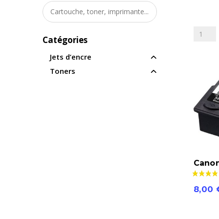
de
Canon
Pack
Catégories
585-
Jets d’encre
586
Toners
L
ou
XL
Canon
8,00
quantité
de