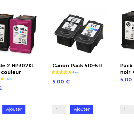
545-
513
546
XL
de 2 HP302XL
Canon Pack 510-511
Pack
+ couleur
noir 
5,00
5,00
€
quantit
€
quantité
de
de
Pack
Canon
Ajouter
Ajouter
de
Pack
2
510-
HP301
511