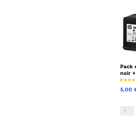
2
HP305
noir
+
couleur
Pack 
noir 
5,00
quantité
de
Pack
de
2