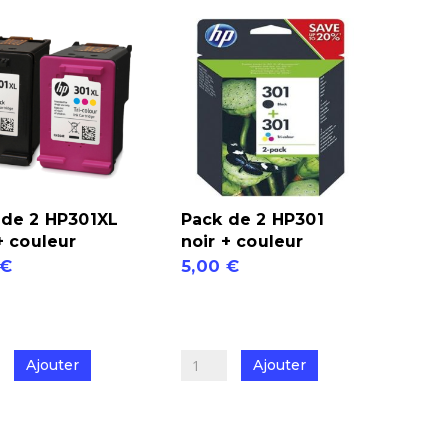
 de 2 HP301XL
Pack de 2 HP301
+ couleur
noir + couleur
€
5,00
€
é
quantité
de
Pack
Ajouter
Ajouter
de
2
XL
HP301