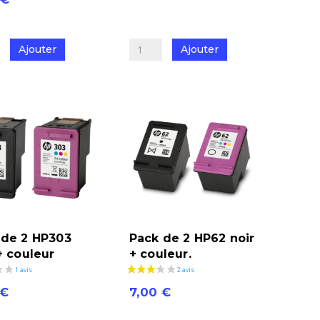
quantité
é
de
Canon
Ajouter
Ajouter
Pack
540-
541
 de 2 HP303
Pack de 2 HP62 noir
+ couleur
+ couleur.
€
7,00
€
é
quantité