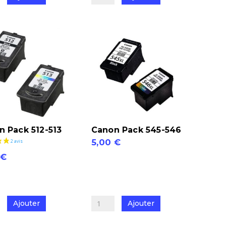
Pack
de
2
HP305XL
noir
+
couleur
n Pack 512-513
Canon Pack 545-546
5,00
€
1 avis
quantité
€
de
é
Canon
Pack
Ajouter
Ajouter
545-
546