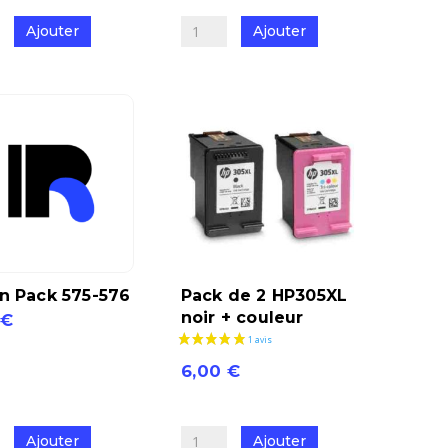
de
Ajouter
Ajouter
Pack
de
2
HP62
noir
+
r
couleur.
n Pack 575-576
Pack de 2 HP305XL
noir + couleur
€
é
6,00
€
quantité
de
Ajouter
Ajouter