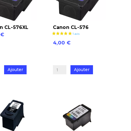
n CL-576XL
Canon CL-576
0
€
é
4,00
€
quantité
de
Canon
Ajouter
Ajouter
CL-
576
3 avis