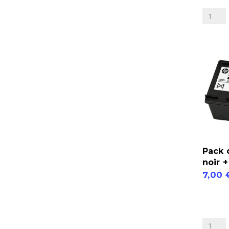
Canon
Pack
560-
561
Pack 
noir 
7,00
quantité
de
Pack
de