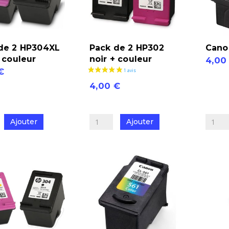
de 2 HP304XL
Pack de 2 HP302
Cano
+ couleur
noir + couleur
4,0
€
quantit
4,00
€
de
quantité
Canon
de
CL-
Ajouter
Ajouter
Pack
576XL
de
2 avis
L
2
HP302
noir
+
couleur