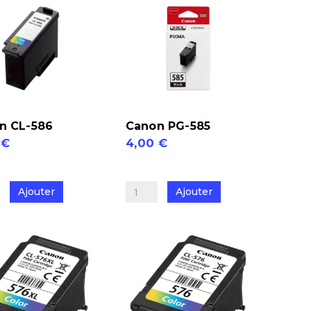
noir
+
r
couleur
n CL-586
Canon PG-585
0
€
4,00
€
é
quantité
de
Ajouter
Ajouter
Canon
PG-
585